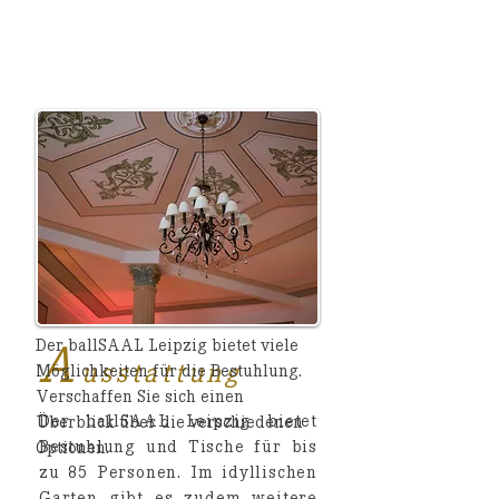
Der ballSAAL Leipzig bietet viele
A
usstattung
Möglichkeiten für die Bestuhlung.
Verschaffen Sie sich einen
Der ballSAAL Leipzig bietet
Überblick über die verschiedenen
Bestuhlung und Tische für bis
Optionen.
zu 85 Personen. Im idyllischen