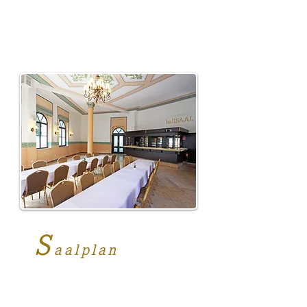
S
aalplan
Details zum Saalplan