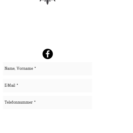
KONTAKT
E-Mail:
info@ballsaal-leipzig.de
Telefon Mo-Fr 09-16 Uhr :
0341-
3338440