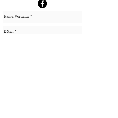
senden
ANFAHRT