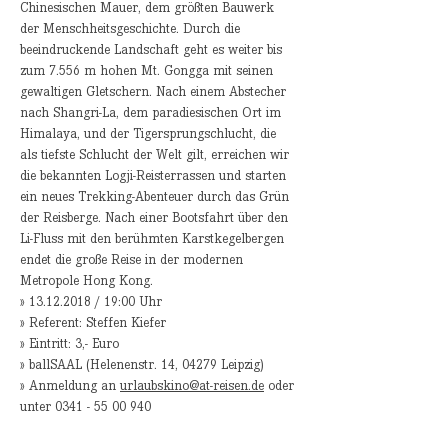
Chinesischen Mauer, dem größten Bauwerk 
der Menschheitsgeschichte. Durch die 
beeindruckende Landschaft geht es weiter bis 
zum 7.556 m hohen Mt. Gongga mit seinen 
gewaltigen Gletschern. Nach einem Abstecher 
nach Shangri-La, dem paradiesischen Ort im 
Himalaya, und der Tigersprungschlucht, die 
als tiefste Schlucht der Welt gilt, erreichen wir 
die bekannten Logji-Reisterrassen und starten 
ein neues Trekking-Abenteuer durch das Grün 
der Reisberge. Nach einer Bootsfahrt über den 
Li-Fluss mit den berühmten Karstkegelbergen 
endet die große Reise in der modernen 
Metropole Hong Kong.
» 13.12.2018 / 19:00 Uhr
» Referent: Steffen Kiefer
» Eintritt: 3,- Euro
» ballSAAL (Helenenstr. 14, 04279 Leipzig)
» Anmeldung an 
urlaubskino@at-reisen.de
 oder 
unter 0341 - 55 00 940